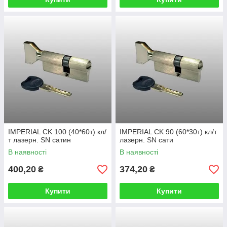
IMPERIAL CK 100 (40*60т) кл/
IMPERIAL CK 90 (60*30т) кл/т
т лазерн. SN сатин
лазерн. SN сати
В наявності
В наявності
400,20
374,20
₴
₴
Купити
Купити