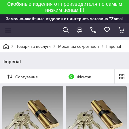
Скобяные изделия от производителя по самым
низким ценам !!!
Замочно-скобяные изделия от интернет-магазина "Zamok 9
Товари та послуги
Механізм секретності
Imperial
Imperial
Сортування
0
Фільтри