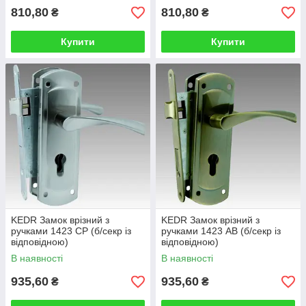
810,80
810,80
₴
₴
Купити
Купити
KEDR Замок врізний з
KEDR Замок врізний з
ручками 1423 СР (б/секр із
ручками 1423 АВ (б/секр із
відповідною)
відповідною)
В наявності
В наявності
935,60
935,60
₴
₴