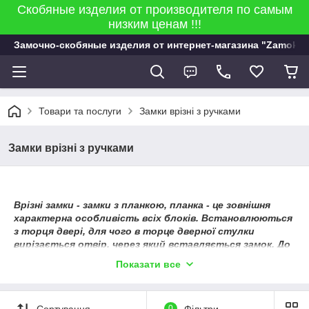
Скобяные изделия от производителя по самым
низким ценам !!!
Замочно-скобяные изделия от интернет-магазина "Zamok 9
Товари та послуги
Замки врізні з ручками
Замки врізні з ручками
Врізні замки - замки з планкою, планка - це зовнішня
характерна особливість всіх блоків. Встановлюються
з торця двері, для чого в торце дверної стулки
вирізається отвір, через який вставляється замок. До
торцу двері замок кріпиться через планку. В порожнині
Показати все
дверей замок утримує спеціальний кронштейн,
індивідуальний для кожного виду замку. Одним словом
замкирізного типу - врізаються з торця дверей.
Сортування
0
Фільтри