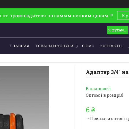
 от производителя по самым низким ценам !!!
Ку
ГЛАВНАЯ
ТОВАРЫ И УСЛУГИ
О НАС
КОНТАКТЫ
Адаптер 3/4'' на
В наявності
Оптом і в роздріб
6 ₴
Показати оптові 