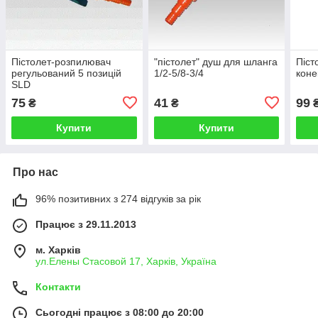
Пістолет-розпилювач
"пістолет" душ для шланга
Піст
регульований 5 позицій
1/2-5/8-3/4
коне
SLD
75
41
99
₴
₴
Купити
Купити
Про нас
96% позитивних з 274 відгуків за рік
Працює з 29.11.2013
м. Харків
ул.Елены Стасовой 17, Харків, Україна
Контакти
Сьогодні працює з 08:00 до 20:00