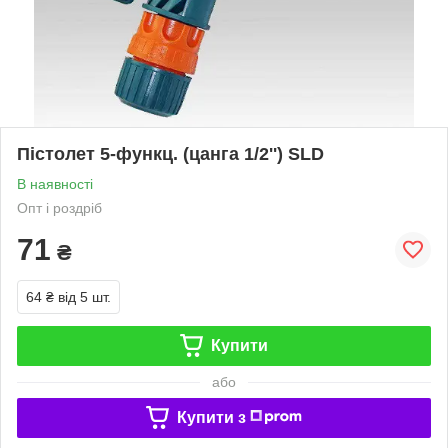
Пістолет 5-функц. (цанга 1/2'') SLD
В наявності
Опт і роздріб
71
₴
64 ₴
від 5 шт.
Купити
або
Купити з