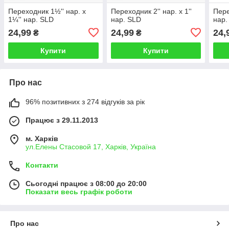
Переходник 1½'' нар. x
Переходник 2'' нар. x 1''
Пере
1¼'' нар. SLD
нар. SLD
нар.
24,99
24,99
24,
₴
₴
Купити
Купити
Про нас
96% позитивних з 274 відгуків за рік
Працює з 29.11.2013
м. Харків
ул.Елены Стасовой 17, Харків, Україна
Контакти
Сьогодні працює з 08:00 до 20:00
Показати весь графік роботи
Про нас