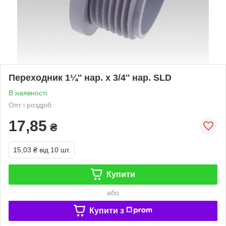
Переходник 1¼'' нар. x 3/4'' нар. SLD
В наявності
Опт і роздріб
17,85
₴
15,03 ₴
від 10 шт.
Купити
або
Купити з