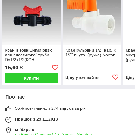
Кран із зовнішніми різзю
Кран кульовий 1/2" нар. x
Кран
для пластикової труби
1/2" внутр. (ручка) Norton
внут
Dn1/2x1/2(КСН
(руч
16х1/2x1/2)
15,60
₴
Ціну уточнюйте
Цін
Купити
Про нас
96% позитивних з 274 відгуків за рік
Працює з 29.11.2013
м. Харків
ул.Елены Стасовой 17, Харків, Україна