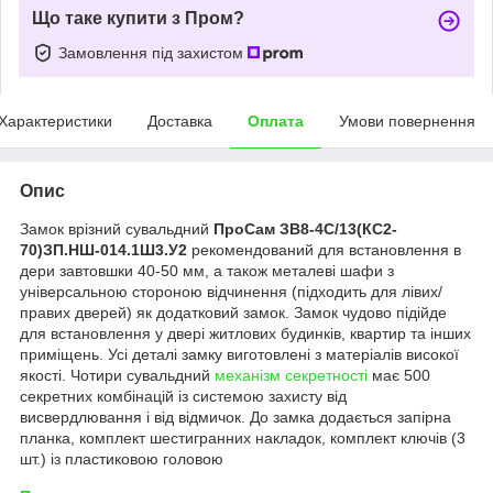
Що таке купити з Пром?
Замовлення під захистом
Характеристики
Доставка
Оплата
Умови повернення
Опис
Замок врізний сувальдний
ПроСам ЗВ8-4С/13(КС2-
70)ЗП.НШ-014.1Ш3.У2
рекомендований для встановлення в
дери завтовшки 40-50 мм, а також металеві шафи з
універсальною стороною відчинення (підходить для лівих/
правих дверей) як додатковий замок. Замок чудово підійде
для встановлення у двері житлових будинків, квартир та інших
приміщень. Усі деталі замку виготовлені з матеріалів високої
якості. Чотири сувальдний
механізм секретності
має 500
секретних комбінацій із системою захисту від
висвердлювання і від відмичок. До замка додається запірна
планка, комплект шестигранних накладок, комплект ключів (3
шт.) із пластиковою головою