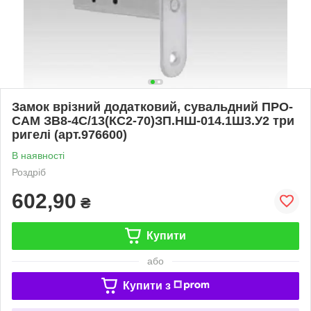
Замок врізний додатковий, сувальдний ПРО-
САМ ЗВ8-4С/13(КС2-70)ЗП.НШ-014.1Ш3.У2 три
ригелі (арт.976600)
В наявності
Роздріб
602,90
₴
Купити
або
Купити з