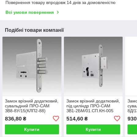
Повернення товару впродовж 14 днів за домовленістю
Всі умови повернення
Подібні товари компанії
Замок врізний додатковий,
Замок врізний додатковий,
Замо
сувальдний ПРО-САМ
під циліндр ПРО-САМ
сув
ЗВ8-8У/15(КЛП2-88)
ЗВ1-2БМ/01.СП.КН-005
8Д/1
НШ-002.Ш.З У2 три ригелі
суцільний ригель
88).
836,80
514,60
930
₴
₴
(арт.979601)
(арт.989700)
(арт
Купити
Купити