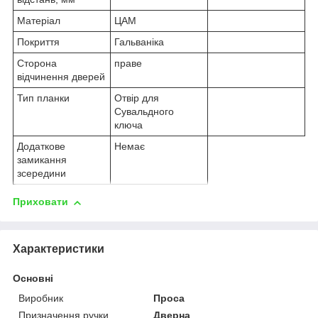
Матеріал
ЦАМ
Покриття
Гальваніка
Сторона
праве
відчинення дверей
Тип планки
Отвір для
Сувальдного
ключа
Додаткове
Немає
замикання
зсередини
Приховати
Характеристики
Основні
Виробник
Проса
Призначення ручки
Дверна