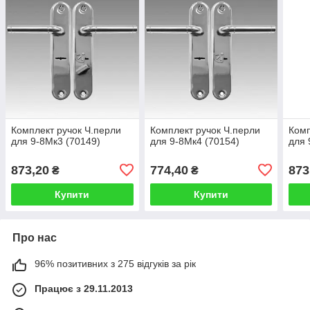
Комплект ручок Ч.перли
Комплект ручок Ч.перли
Комп
для 9-8Мк3 (70149)
для 9-8Мк4 (70154)
для 
873,20
774,40
873
₴
₴
Купити
Купити
Про нас
96% позитивних з 275 відгуків за рік
Працює з 29.11.2013