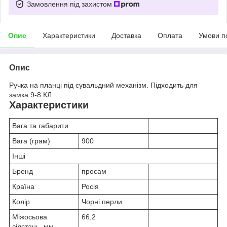
Замовлення під захистом
Опис
Характеристики
Доставка
Оплата
Умови п
Опис
Ручка на планці під сувальдний механізм. Підходить для
замка 9-8 КЛ
Характеристики
Вага та габарити
Вага (грам)
900
Інші
Бренд
просам
Країна
Росія
Колір
Чорні перли
Міжосьова
66,2
відстань, мм