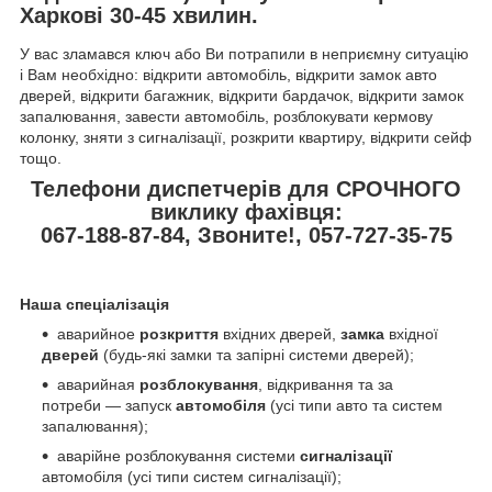
Харкові 30-45 хвилин.
У вас зламався ключ або Ви потрапили в неприємну ситуацію
і Вам необхідно: відкрити автомобіль, відкрити замок авто
дверей, відкрити багажник, відкрити бардачок, відкрити замок
запалювання, завести автомобіль, розблокувати кермову
колонку, зняти з сигналізації, розкрити квартиру, відкрити сейф
тощо.
Телефони диспетчерів для СРОЧНОГО
виклику фахівця:
067-188-87-84, Звоните!, 057-727-35-75
Наша спеціалізація
аварийное
розкриття
вхідних дверей,
замка
вхідної
дверей
(будь-які замки та запірні системи дверей);
аварийная
розблокування
, відкривання та за
потреби — запуск
автомобіля
(усі типи авто та систем
запалювання);
аварійне розблокування системи
сигналізації
автомобіля (усі типи систем сигналізації);