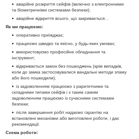
аварійне розкриття сейфів (включно з електронними
та біометричніми системами безпеки);
аварійне відкриття всього, що закривається...
Як ми працюємо:
оперативно приїжджає;
працюємо швидко та якісно, у будь-яких умовах;
використовуємо професійне обладнання та
інструмент;
відкривається замок без пошкоджень (крім випадків,
коли до замка застосовувалися вандальні методи зламу
або його пошкодили);
із задоволенням працюємо з раритетними та
складними типами сейфів і з таким самим
задоволенням працюємо із сучасними системами
безпеки;
після завершення робіт надаємо гарантію на
встановлені механізми або виготовлені роботи, і дає
рекомендації.
Схема роботи: