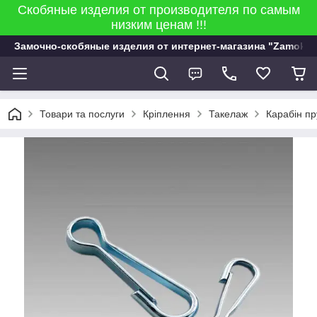
Скобяные изделия от производителя по самым
низким ценам !!!
Замочно-скобяные изделия от интернет-магазина "Zamok 9
Товари та послуги
Кріплення
Такелаж
Карабін п