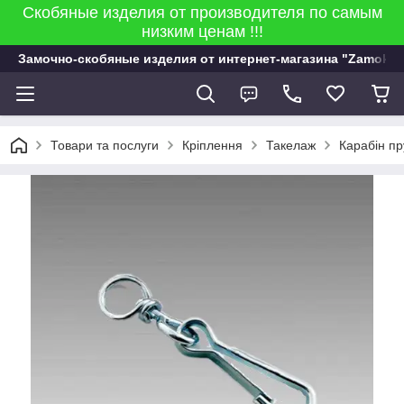
Скобяные изделия от производителя по самым
низким ценам !!!
Замочно-скобяные изделия от интернет-магазина "Zamok 9
Товари та послуги
Кріплення
Такелаж
Карабін пр