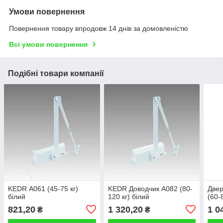
Умови повернення
Повернення товару впродовж 14 днів за домовленістю
Всі умови повернення
Подібні товари компанії
KEDR А061 (45-75 кг)
KEDR Доводчик А082 (80-
Двер
білий
120 кг) білий
(60-
821,20
1 320,20
1 0
₴
₴