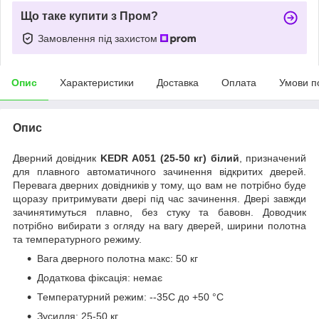
Що таке купити з Пром?
Замовлення під захистом
Опис
Характеристики
Доставка
Оплата
Умови п
Опис
Дверний довідник
KEDR А051 (25-50 кг) білий
, призначений
для плавного автоматичного зачинення відкритих дверей.
Перевага дверних довідників у тому, що вам не потрібно буде
щоразу притримувати двері під час зачинення. Двері завжди
зачинятимуться плавно, без стуку та бавовн. Доводчик
потрібно вибирати з огляду на вагу дверей, ширини полотна
та температурного режиму.
Вага дверного полотна макс: 50 кг
Додаткова фіксація: немає
Температурний режим: --35C до +50 °C
Зусилля: 25-50 кг