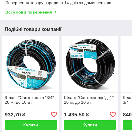
Повернення товару впродовж 14 днів за домовленістю
Всі умови повернення
Подібні товари компанії
Шланг "Сантехполір "3/4"
Шланг "Сантехполір 'д. 1"
Шлан
20 м. до 10 ат.
20 м. до 10 ат.
3/4"
932,70
1 435,50
840
₴
₴
Купити
Купити