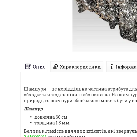
Опис
Характеристики
Інформа
Шампури — це невіддільна частина атрибута для с
обходиться жоден пікнік або вилазка. На шампу
природі, то шампури обов'язково мають бути у 
Шампур
довжина 60 см
товщина 1.5 мм
Велика кількість вдячних клієнтів, які зверну
ZAMOK911
своїм знайомим.