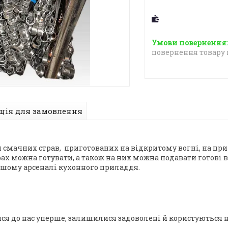
повернення товару 
ція для замовлення
мачних страв, приготованих на відкритому вогні, на приро
рах можна готувати, а також на них можна подавати готові
вашому арсеналі кухонного приладдя.
лися до нас уперше, залишилися задоволені й користують