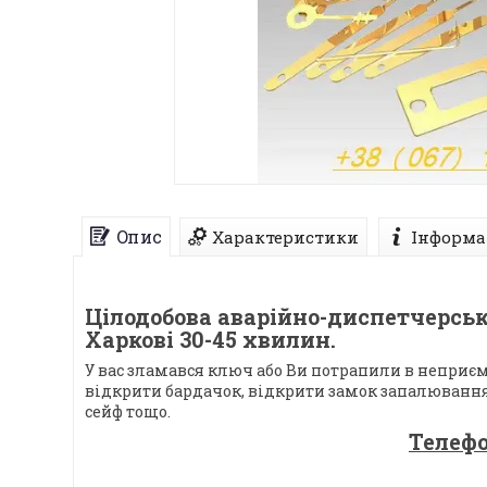
Опис
Характеристики
Інформа
Цілодобова аварійно-диспетчерсь
Харкові 30-45 хвилин.
У вас зламався ключ або Ви потрапили в неприєм
відкрити бардачок, відкрити замок запалювання,
сейф тощо.
Телефо