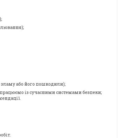
;
палювання);
 зламу або його пошкодили);
 працюємо із сучасними системами безпеки;
мендації.
обіт.