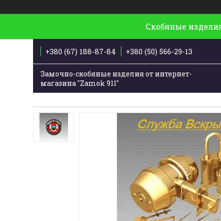
Скобяные изделия
+380 (67) 188-87-84
+380 (50) 566-29-13
Замочно-скобяные изделия от интернет-
магазина "Zamok 911"