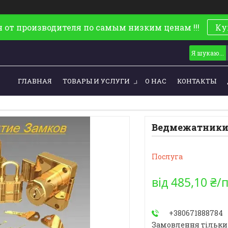
 от производителя по самым низким ценам !!!
Ку
ГЛАВНАЯ
ТОВАРЫ И УСЛУГИ
О НАС
КОНТАКТЫ
Ведмежатники 
Послуга
від
485,10 ₴/
+380671888784
Замовлення тільки