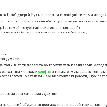
а
вхідної
дверей
(будь-які замки та запірні системи дверей)
за потреби — запуск
автомобіля
(усі типи авто та систем за
ії
автомобіля (усі типи систем сигналізації);
ронними та біометричніми системами безпеки);
.
вах;
інструмент;
випадків, коли до замка застосовувалися вандальні методи
та складними типами
сейфів
і з таким самим задоволенням
 встановлені механізми або виготовлені роботи, і дає реко
ється адреса для виїзду фахівця.
вскований об'єкт, діагностика та оцінка робіт, виконання р