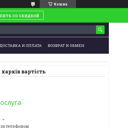
Кошик
пить со скидкой
ДОСТАВКА И ОПЛАТА
ВОЗВРАТ И ОБМЕН
харків вартість
послуга
 за телефоном