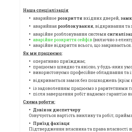
Наша спеціалізація
аварийное
розкриття
вхідних дверей,
замк
аварийная
розблокування
, відкривання та 
аварійне розблокування системи
сигналізац
аварійне розкриття сейфів
(включно з елект
аварійне відкриття всього, що закривається..
Як ми працюємо:
оперативно приїжджає;
працюємо швидко та якісно, у будь-яких умо
використовуємо професійне обладнання та 
відкривається замок без пошкоджень (крім 
із задоволенням працюємо з раритетними 
після завершення робіт надаємо гарантію на
Схема роботи:
Дзвінок диспетчеру
Озвучується вартість виклику та робіт, прийма
Приїзд фахівця
Підтвердження власника та права власності на 