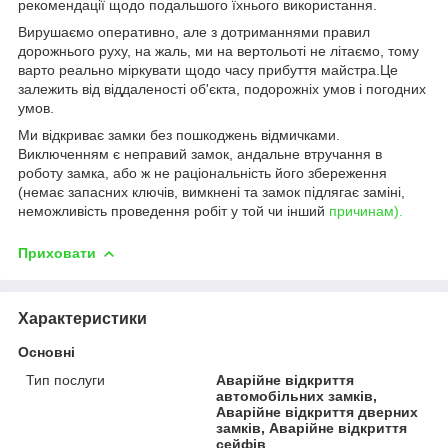
рекомендації щодо подальшого їхнього використання.
Вирушаємо оперативно, але з дотриманнями правил
дорожнього руху, на жаль, ми на вертольоті не літаємо, тому
варто реально міркувати щодо часу прибуття майстра.Це
залежить від віддаленості об'єкта, подорожніх умов і погодних
умов.
Ми відкриває замки без пошкоджень відмичками.
Виключенням є неправий замок, андальне втручання в
роботу замка, або ж не раціональність його збереження
(немає запасних ключів, вимкнені та замок підлягає заміні,
неможливість проведення робіт у той чи інший
причинам).
Приховати
Характеристики
Основні
Тип послуги
Аварійне відкриття
автомобільних замків,
Аварійне відкриття дверних
замків, Аварійне відкриття
сейфів