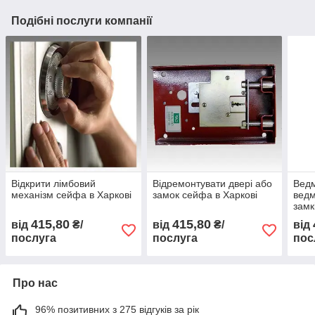
Подібні послуги компанії
Відкрити лімбовий
Відремонтувати двері або
Ведм
механізм сейфа в Харкові
замок сейфа в Харкові
ведм
замк
415,80
415,80
від
₴/
від
₴/
від
послуга
послуга
пос
Про нас
96% позитивних з 275 відгуків за рік