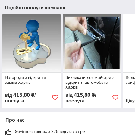
Подібні послуги компанії
Нагороди з відкриття
Викликати лок майстри з
Ведм
замків Харків
відкриття автомобілів
сейф
Харків
415,80
415,80
від
₴/
від
₴/
послуга
послуга
Цін
Про нас
96% позитивних з 275 відгуків за рік