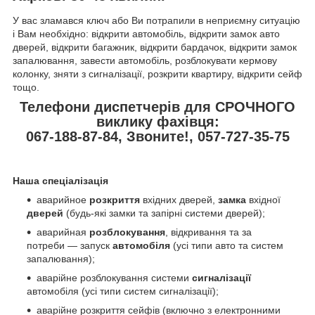
У вас зламався ключ або Ви потрапили в неприємну ситуацію
і Вам необхідно: відкрити автомобіль, відкрити замок авто
дверей, відкрити багажник, відкрити бардачок, відкрити замок
запалювання, завести автомобіль, розблокувати кермову
колонку, зняти з сигналізації, розкрити квартиру, відкрити сейф
тощо.
Телефони диспетчерів для СРОЧНОГО
виклику фахівця:
067-188-87-84, Звоните!, 057-727-35-75
Наша спеціалізація
аварийное
розкриття
вхідних дверей,
замка
вхідної
дверей
(будь-які замки та запірні системи дверей);
аварийная
розблокування
, відкривання та за
потреби — запуск
автомобіля
(усі типи авто та систем
запалювання);
аварійне розблокування системи
сигналізації
автомобіля (усі типи систем сигналізації);
аварійне розкриття сейфів (включно з електронними