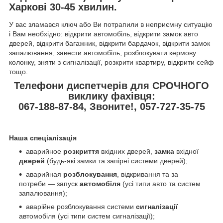
Харкові 30-45 хвилин.
У вас зламався ключ або Ви потрапили в неприємну ситуацію
і Вам необхідно: відкрити автомобіль, відкрити замок авто
дверей, відкрити багажник, відкрити бардачок, відкрити замок
запалювання, завести автомобіль, розблокувати кермову
колонку, зняти з сигналізації, розкрити квартиру, відкрити сейф
тощо.
Телефони диспетчерів для СРОЧНОГО
виклику фахівця:
067-188-87-84, Звоните!, 057-727-35-75
Наша спеціалізація
аварийное
розкриття
вхідних дверей,
замка
вхідної
дверей
(будь-які замки та запірні системи дверей);
аварийная
розблокування
, відкривання та за
потреби — запуск
автомобіля
(усі типи авто та систем
запалювання);
аварійне розблокування системи
сигналізації
автомобіля (усі типи систем сигналізації);