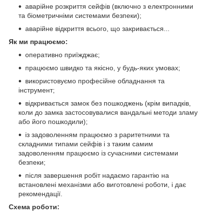
аварійне розкриття сейфів (включно з електронними
та біометричніми системами безпеки);
аварійне відкриття всього, що закривається...
Як ми працюємо:
оперативно приїжджає;
працюємо швидко та якісно, у будь-яких умовах;
використовуємо професійне обладнання та
інструмент;
відкривається замок без пошкоджень (крім випадків,
коли до замка застосовувалися вандальні методи зламу
або його пошкодили);
із задоволенням працюємо з раритетними та
складними типами сейфів і з таким самим
задоволенням працюємо із сучасними системами
безпеки;
після завершення робіт надаємо гарантію на
встановлені механізми або виготовлені роботи, і дає
рекомендації.
Схема роботи: