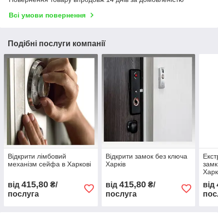
Всі умови повернення
Подібні послуги компанії
Відкрити лімбовий
Відкрити замок без ключа
Екст
механізм сейфа в Харкові
Харків
замк
Харк
415,80
415,80
від
₴/
від
₴/
від
послуга
послуга
пос