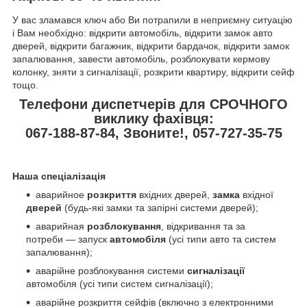
У вас зламався ключ або Ви потрапили в неприємну ситуацію
і Вам необхідно: відкрити автомобіль, відкрити замок авто
дверей, відкрити багажник, відкрити бардачок, відкрити замок
запалювання, завести автомобіль, розблокувати кермову
колонку, зняти з сигналізації, розкрити квартиру, відкрити сейф
тощо.
Телефони диспетчерів для СРОЧНОГО
виклику фахівця:
067-188-87-84, Звоните!, 057-727-35-75
Наша спеціалізація
аварийное
розкриття
вхідних дверей,
замка
вхідної
дверей
(будь-які замки та запірні системи дверей);
аварийная
розблокування
, відкривання та за
потреби — запуск
автомобіля
(усі типи авто та систем
запалювання);
аварійне розблокування системи
сигналізації
автомобіля (усі типи систем сигналізації);
аварійне розкриття сейфів (включно з електронними