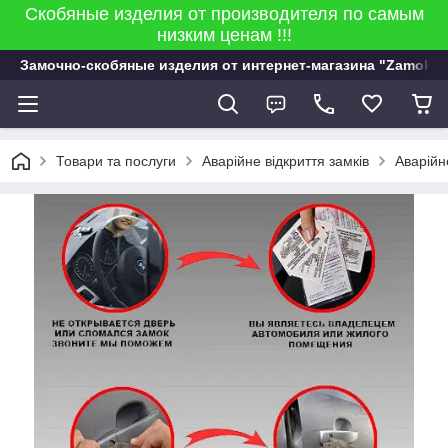
Скобяные изделия от производителя по самым
низким ценам !!!
Замочно-скобяные изделия от интернет-магазина "Zamok 9
Товари та послуги
Аварійне відкриття замків
Аварійн