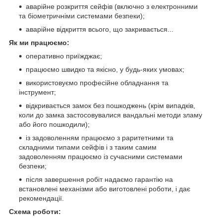
аварійне розкриття сейфів (включно з електронними
та біометричніми системами безпеки);
аварійне відкриття всього, що закривається...
Як ми працюємо:
оперативно приїжджає;
працюємо швидко та якісно, у будь-яких умовах;
використовуємо професійне обладнання та
інструмент;
відкривається замок без пошкоджень (крім випадків,
коли до замка застосовувалися вандальні методи зламу
або його пошкодили);
із задоволенням працюємо з раритетними та
складними типами сейфів і з таким самим
задоволенням працюємо із сучасними системами
безпеки;
після завершення робіт надаємо гарантію на
встановлені механізми або виготовлені роботи, і дає
рекомендації.
Схема роботи: