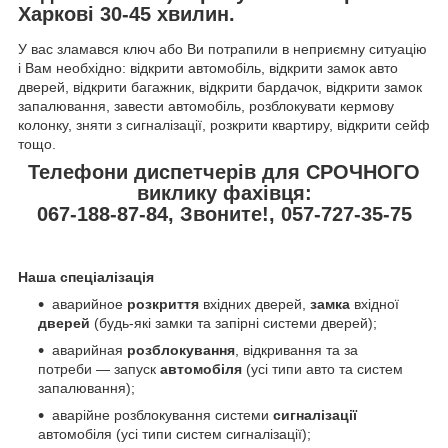
Харкові 30-45 хвилин.
У вас зламався ключ або Ви потрапили в неприємну ситуацію
і Вам необхідно: відкрити автомобіль, відкрити замок авто
дверей, відкрити багажник, відкрити бардачок, відкрити замок
запалювання, завести автомобіль, розблокувати кермову
колонку, зняти з сигналізації, розкрити квартиру, відкрити сейф
тощо.
Телефони диспетчерів для СРОЧНОГО
виклику фахівця:
067-188-87-84, Звоните!, 057-727-35-75
Наша спеціалізація
аварийное
розкриття
вхідних дверей,
замка
вхідної
дверей
(будь-які замки та запірні системи дверей);
аварийная
розблокування
, відкривання та за
потреби — запуск
автомобіля
(усі типи авто та систем
запалювання);
аварійне розблокування системи
сигналізації
автомобіля (усі типи систем сигналізації);