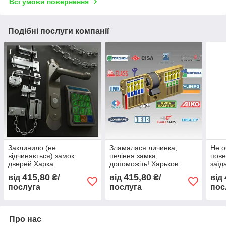
Всі умови повернення
Подібні послуги компанії
Заклинило (не
Зламалася личинка,
Не о
відчиняється) замок
печіння замка,
пове
дверей.Харка
допоможіть! Харьков
заїд
415,80
415,80
від
₴/
від
₴/
від
послуга
послуга
пос
Про нас