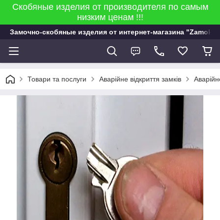
Скобяные изделия от производителя по самым
низким ценам !!!
Замочно-скобяные изделия от интернет-магазина "Zamok 9
Товари та послуги
Аварійне відкриття замків
Аварійн