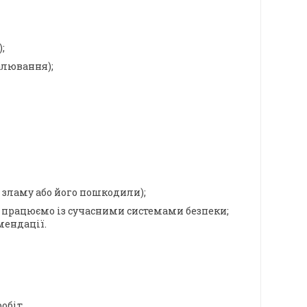
;
палювання);
 зламу або його пошкодили);
 працюємо із сучасними системами безпеки;
мендації.
обіт.