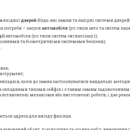
а
вхідної
дверей
(будь-які замки та запірні системи дверей)
за потреби — запуск
автомобіля
(усі типи авто та систем за
ії
автомобіля (усі типи систем сигналізації);
тронними та біометричніми системами безпеки);
.
вах;
інструмент;
випадків, коли до замка застосовувалися вандальні методи
а складними типами сейфів і з таким самим задоволенням
 встановлені механізми або виготовлені роботи, і дає реко
ється адреса для виїзду фахівця.
вскований об'єкт, діагностика та оцінка робіт, виконання р