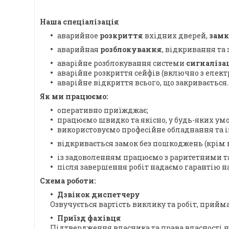
Наша спеціалізація
аварийное
розкриття
вхідних дверей,
замк
аварийная
розблокування
, відкривання та 
аварійне розблокування системи
сигналізац
аварійне розкриття сейфів (включно з елек
аварійне відкриття всього, що закривається..
Як ми працюємо:
оперативно приїжджає;
працюємо швидко та якісно, у будь-яких умо
використовуємо професійне обладнання та 
відкривається замок без пошкоджень (крім 
із задоволенням працюємо з раритетними т
після завершення робіт надаємо гарантію на
Схема роботи:
Дзвінок диспетчеру
Озвучується вартість виклику та робіт, прийма
Приїзд фахівця
Підтвердження власника та права власності на 