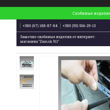
Скобяные изделия
+380 (67) 188-87-84
+380 (50) 566-29-13
Замочно-скобяные изделия от интернет-
магазина "Zamok 911"