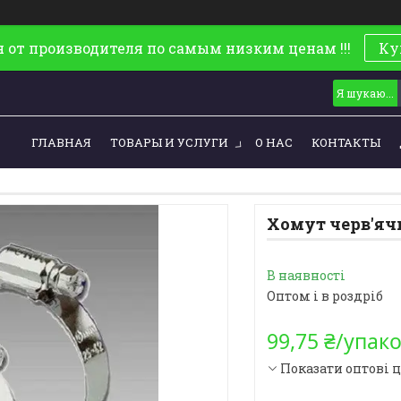
 от производителя по самым низким ценам !!!
Ку
ГЛАВНАЯ
ТОВАРЫ И УСЛУГИ
О НАС
КОНТАКТЫ
Хомут черв'ячн
В наявності
Оптом і в роздріб
99,75 ₴/упак
Показати оптові 