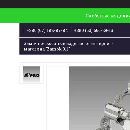
Скобяные изделия
+380 (67) 188-87-84
+380 (50) 566-29-13
Замочно-скобяные изделия от интернет-
магазина "Zamok 911"