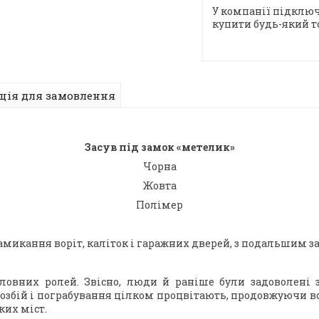
У компанії підключ
купити будь-який т
ція для замовлення
Засув під замок «метелик»
Чорна
Жовта
Полімер
замикання воріт, каліток і гаражних дверей, з подальшим
оловних ролей. Звісно, люди й раніше були задоволені з
розбій і пограбування цілком процвітають, продовжуючи в
ких міст.