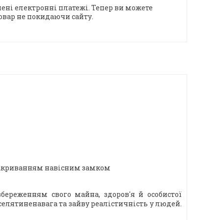
ені електронні платежі. Тепер ви можете
овар не покидаючи сайту.
 закриванням навісним замком
береженням свого майна, здоров'я й особистої
селятиненавага та зайву реалістичність у людей.