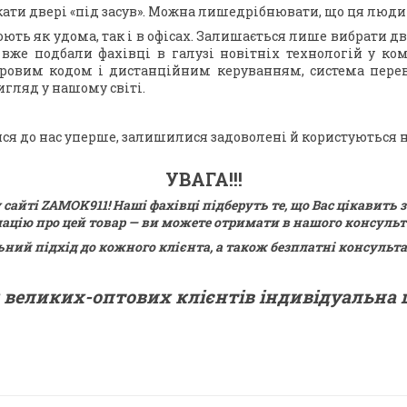
ати двері «під засув». Можна лишедрібнювати, що ця людин
ть як удома, так і в офісах. Залишається лише вибрати дв
вже подбали фахівці в галузі новітніх технологій у ко
фровим кодом і дистанційним керуванням, система переві
игляд у нашому світі.
лися до нас уперше, залишилися задоволені й користують
УВАГА!!!
сайті ZAMOK911! Наші фахівці підберуть те, що Вас цікавить
мацію про цей товар — ви можете отримати в нашого консуль
ий підхід до кожного клієнта, а також безплатні консультац
 великих-оптових клієнтів індивідуальна ц