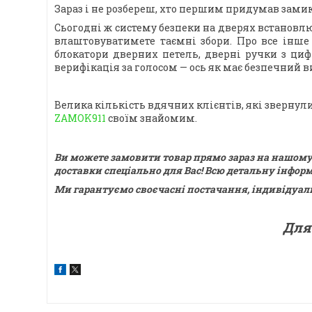
Зараз і не розбереш, хто першим придумав замик
Сьогодні ж систему безпеки на дверях встановлюю
влаштовуватимете таємні збори. Про все інше 
блокатори дверних петель, дверні ручки з ци
верифікація за голосом — ось як має безпечний в
Велика кількість вдячних клієнтів, які зверну
ZAMOK911
своїм знайомим.
Ви можете замовити товар прямо зараз на нашому 
доставки спеціально для Вас! Всю детальну інфор
Ми гарантуємо своєчасні постачання, індивідуальн
Для