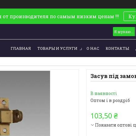
 от производителя по самым низким ценам !!!
Ку
ГЛАВНАЯ
ТОВАРЫ И УСЛУГИ
О НАС
КОНТАКТЫ
Засув під замо
В наявності
Оптом і в роздріб
103,50 ₴
Показати оптові 