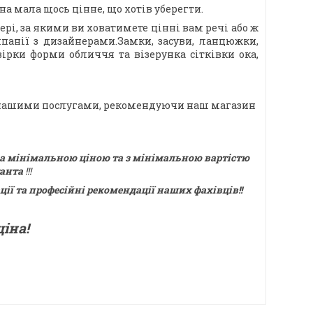
а мала щось цінне, що хотів уберегти.
ері, за якими ви ховатимете цінні вам речі або ж
мпанії з дизайнерами.Замки, засуви, ланцюжки,
рки форми обличчя та візерунка сітківки ока,
ся нашими послугами, рекомендуючи наш магазин
 за мінімальною ціною та з мінімальною вартістю
танта
!!!
ії та професійні рекомендації наших фахівців!!
іна!