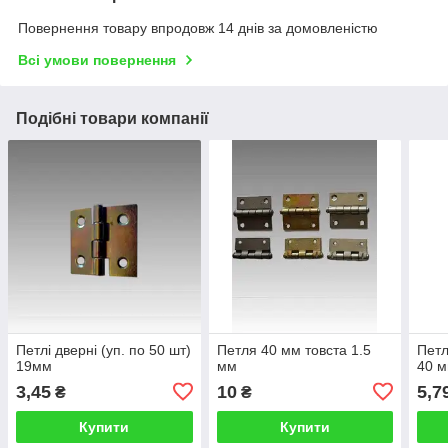
Повернення товару впродовж 14 днів за домовленістю
Всі умови повернення
Подібні товари компанії
Петлі дверні (уп. по 50 шт)
Петля 40 мм товста 1.5
Петл
19мм
мм
40 м
3,45
10
5,7
₴
₴
Купити
Купити