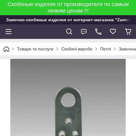
Скобяные изделия от производителя по самым
низким ценам !!!
Замочно-скобяные изделия от интернет-магазина "Zamok 9
Товари та послуги
Скобяні вироби
Петлі
Замочна