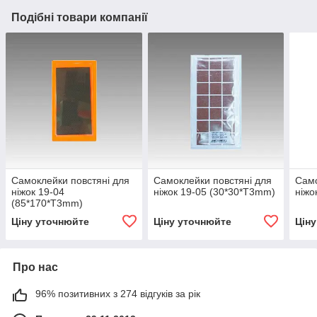
Подібні товари компанії
Самоклейки повстяні для
Самоклейки повстяні для
Само
ніжок 19-04
ніжок 19-05 (30*30*T3mm)
ніжо
(85*170*T3mm)
Ціну уточнюйте
Ціну уточнюйте
Цін
Про нас
96% позитивних з 274 відгуків за рік