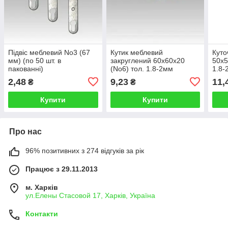
Підвіс меблевий No3 (67
Кутик меблевий
Куто
мм) (по 50 шт. в
закруглений 60х60х20
50х5
пакованні)
(No6) тол. 1.8-2мм
1.8-
2,48
9,23
11,
₴
₴
Купити
Купити
Про нас
96% позитивних з 274 відгуків за рік
Працює з 29.11.2013
м. Харків
ул.Елены Стасовой 17, Харків, Україна
Контакти