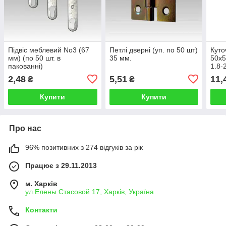
Підвіс меблевий No3 (67
Петлі дверні (уп. по 50 шт)
Куто
мм) (по 50 шт. в
35 мм.
50х5
пакованні)
1.8-
2,48
5,51
11,
₴
₴
Купити
Купити
Про нас
96% позитивних з 274 відгуків за рік
Працює з 29.11.2013
м. Харків
ул.Елены Стасовой 17, Харків, Україна
Контакти