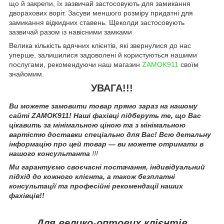
що й закрепи, їх зазвичай застосовують для замикання
дворахових воріт. Засуви меншого розміру придатні для
замикання відкидних ставень. Щеколди застосовують
зазвичай разом із навісними замками
Велика кількість вдячних клієнтів, які звернулися до нас
уперше, залишилися задоволені й користуються нашими
послугами, рекомендуючи наш магазин
ZAMOK911
своїм
знайомим.
УВАГА!!!
Ви можете замовити товар прямо зараз на нашому
сайті ZAMOK911! Наші фахівці підберуть те, що Вас
цікавить за мінімальною ціною та з мінімальною
вартістю доставки спеціально для Вас! Всю детальну
інформацію про цей товар — ви можете отримати в
нашого консультанта
!!!
Ми гарантуємо своєчасні постачання, індивідуальний
підхід до кожного клієнта, а також безплатні
консультації та професійні рекомендації наших
фахівців!!
Для велико-оптових клієнтів