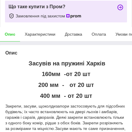
Що таке купити з Пром?
Замовлення під захистом
Опис
Характеристики
Доставка
Оплата
Умови п
Опис
Засувів на пружині Харків
160мм -от 20 шт
200 мм - от 20 шт
400 мм - от 20 шт
Закрепи, засуви, щоколдизапори застосовують для підсобних
будівель; їх часто встановлюють на двері льохів і амбарів,
гаражів і сараїв, дворахів. Деякі закрепи встановлюють тільки
з одного боку комір, рідше з обох боків. Закрепи розрізняють
за розмірами та міцністю.Засуви мають те саме призначення,