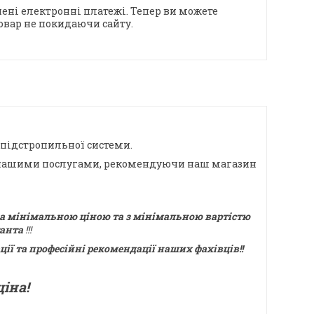
ені електронні платежі. Тепер ви можете
овар не покидаючи сайту.
підстропильної системи.
ся нашими послугами, рекомендуючи наш магазин
 за мінімальною ціною та з мінімальною вартістю
танта
!!!
ії та професійні рекомендації наших фахівців!!
іна!