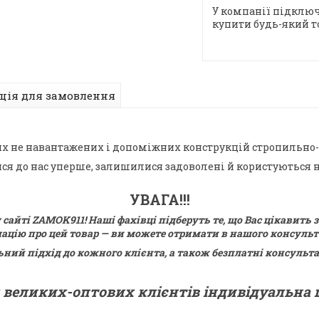
У компанії підключ
купити будь-який т
ція для замовлення
их не навантажених і допоміжних конструкцій стропильно-
лися до нас уперше, залишилися задоволені й користують
УВАГА!!!
сайті ZAMOK911! Наші фахівці підберуть те, що Вас цікавить
мацію про цей товар — ви можете отримати в нашого консуль
ий підхід до кожного клієнта, а також безплатні консультац
 великих-оптових клієнтів індивідуальна ц