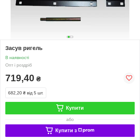
Засув ригель
В наявності
Опт і роздріб
719,40
₴
682,20 ₴
від 5 шт.
Купити
або
Купити з