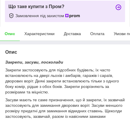
Що таке купити з Пром?
Замовлення під захистом
Опис
Характеристики
Доставка
Оплата
Умови п
Опис
Закрепи, засуви, лосколади
Закрепи застосовують для підсобних будівель; їх часто
встановлюють на двері льохів і амбарів, гаражів і сараїв,
дворових воріт. Деякі закрепи встановлюють тільки з одного
боку комір, рідше з обох боків. Закрепи розрізняють за
розмірами та міцністю.
Засуви мають те саме призначення, що й закрепи, їх зазвичай
застосовують для замикання дворових воріт. Засуви меншого
розміру придатні для замикання відкидних ставень. Щеколди
застосовують, зазвичай, разом із навісними замками