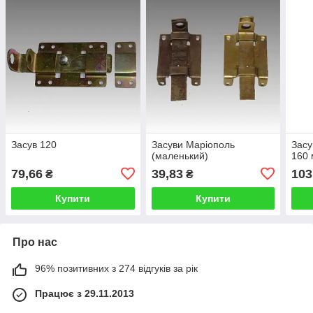
Засув 120
Засуви Маріополь
Засу
(маленький)
160
79,66
39,83
103
₴
₴
Купити
Купити
Про нас
96% позитивних з 274 відгуків за рік
Працює з 29.11.2013