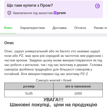
Що таке купити з Пром?
Замовлення під захистом
Опис
Характеристики
Доставка
Оплата
Умови п
Опис
Опис: шуруп універсальний або як багато хто називає шуруп
пози або PZ, має крок різі середній за частотою між рідкісним і
частим кроком. Завдяки цьому може використовуватися як під
час роботи з металом, так і під час монтажу в дерево. Головка
саморіза зроблена традиційно для більшості саморізів у
потайний. Біти використовувані під час монтажу PZ-2.
Саморіз жовтий і білий
розмір
кіл в пакованні
5х35
1000
УВАГА!!!
Шановні покупці, ціни на продукцію