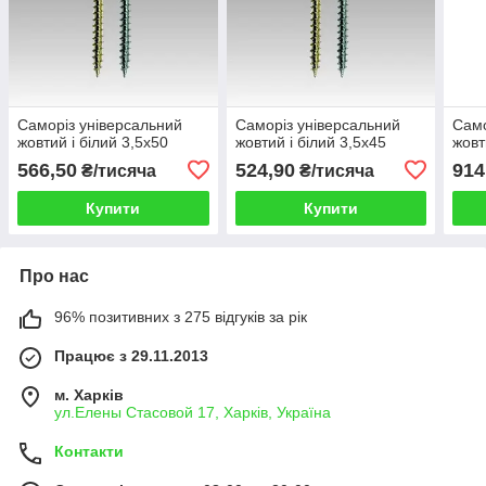
Саморіз універсальний
Саморіз універсальний
Само
жовтий і білий 3,5х50
жовтий і білий 3,5х45
жовт
566,50
524,90
914
₴/тисяча
₴/тисяча
Купити
Купити
Про нас
96% позитивних з 275 відгуків за рік
Працює з 29.11.2013
м. Харків
ул.Елены Стасовой 17, Харків, Україна
Контакти