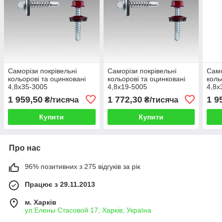
Саморізи покрівельні
Саморізи покрівельні
Само
кольорові та оцинковані
кольорові та оцинковані
коль
4,8х35-3005
4,8x19-5005
4,8х
1 959,50
1 772,30
1 9
₴/тисяча
₴/тисяча
Купити
Купити
Про нас
96% позитивних з 275 відгуків за рік
Працює з 29.11.2013
м. Харків
ул.Елены Стасовой 17, Харків, Україна