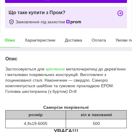
Що таке купити з Пром?
Замовлення під захистом
Опис
Характеристики
Доставка
Оплата
Умови п
Опис
Застосовуються для
кріплення
металочерепиці до дерев'яних
і металевих покрівельних конструкцій. Виготовлені з
поцинкованої сталі. Наконечник — свердло. Саморіз
комплектується шайбою та гумовою прокладкою EPDM.
Головка шестигранна (з буртом) D=8
Саморізи покрівельні
розмір
кіл в пакованні
4,8х19-6005
500
УВАГА!!!