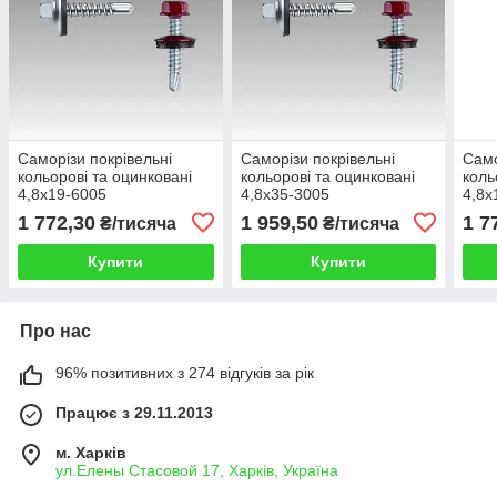
Саморізи покрівельні
Саморізи покрівельні
Само
кольорові та оцинковані
кольорові та оцинковані
коль
4,8x19-6005
4,8х35-3005
4,8x
1 772,30
1 959,50
1 7
₴/тисяча
₴/тисяча
Купити
Купити
Про нас
96% позитивних з 274 відгуків за рік
Працює з 29.11.2013
м. Харків
ул.Елены Стасовой 17, Харків, Україна