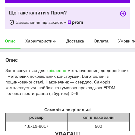
Що таке купити з Пром?
Замовлення під захистом
Опис
Характеристики
Доставка
Оплата
Умови п
Опис
Застосовуються для
кріплення
металочерепиці до дерев'яних
і металевих покрівельних конструкцій. Виготовлені з
поцинкованої сталі. Наконечник — свердло. Саморіз
комплектується шайбою та гумовою прокладкою EPDM.
Головка шестигранна (з буртом) D=8
Саморізи покрівельні
розмір
кіл в пакованні
4,8х19-8017
500
УВАГА!!!