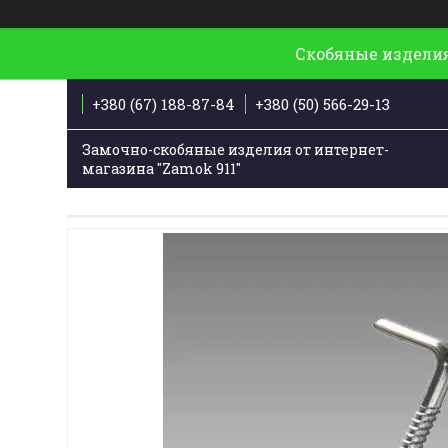
Скобяные изделия
+380 (67) 188-87-84
+380 (50) 566-29-13
Замочно-скобяные изделия от интернет-
магазина "Zamok 911"