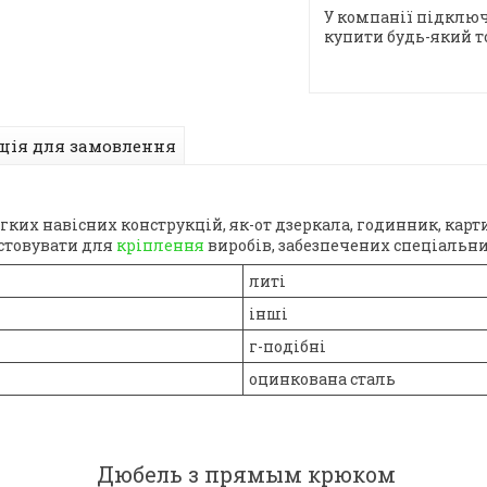
У компанії підключ
купити будь-який т
ція для замовлення
х навісних конструкцій, як-от дзеркала, годинник, карти
истовувати для
кріплення
виробів, забезпечених спеціаль
литі
інші
г-подібні
оцинкована сталь
Дюбель з прямым крюком