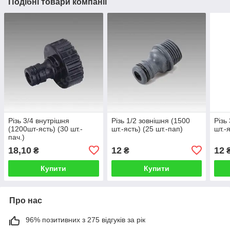
Подібні товари компанії
Різь 3/4 внутрішня
Різь 1/2 зовнішня (1500
Різь
(1200шт-ясть) (30 шт.-
шт.-ясть) (25 шт.-пап)
шт.-
пач.)
18,10
12
12
₴
₴
Купити
Купити
Про нас
96% позитивних з 275 відгуків за рік