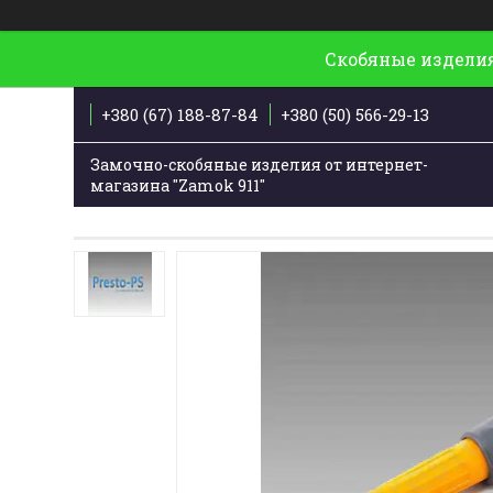
Скобяные изделия
+380 (67) 188-87-84
+380 (50) 566-29-13
Замочно-скобяные изделия от интернет-
магазина "Zamok 911"