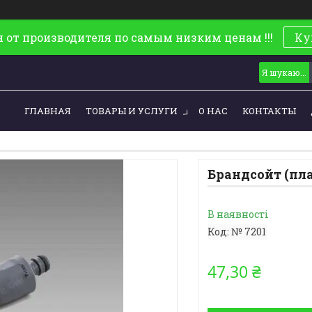
 от производителя по самым низким ценам !!!
Ку
ГЛАВНАЯ
ТОВАРЫ И УСЛУГИ
О НАС
КОНТАКТЫ
Брандсойт (плас
В наявності
Код:
№ 7201
47,30 ₴