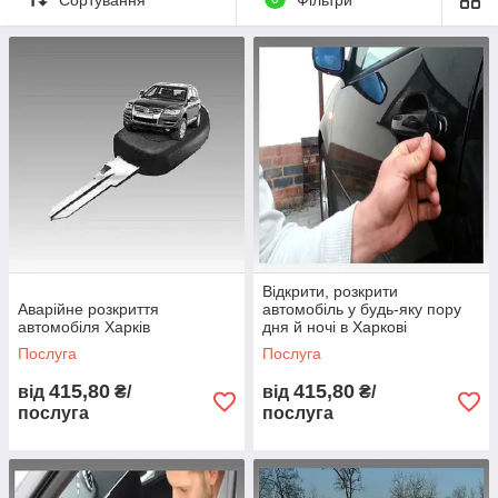
как автомобиль Ваш, то Вы не боитесь срабатывания
сигнализации - Вам главное открыть дверь с минимальными
потерями время и денег. Паниковать не стоит, дверь
автомобиля можно открыть и без ключа.
Відкрити, розкрити
Аварійне розкриття
автомобіль у будь-яку пору
автомобіля Харків
дня й ночі в Харкові
Послуга
Послуга
415,80
415,80
від
₴/
від
₴/
послуга
послуга