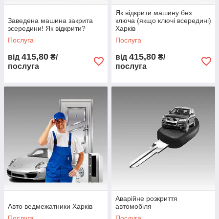
Як відкрити машину без
Заведена машина закрита
ключа (якщо ключі всередині)
зсередини! Як відкрити?
Харків
Послуга
Послуга
415,80
415,80
від
₴/
від
₴/
послуга
послуга
Аварійне розкриття
Авто ведмежатники Харків
автомобіля
Послуга
Послуга