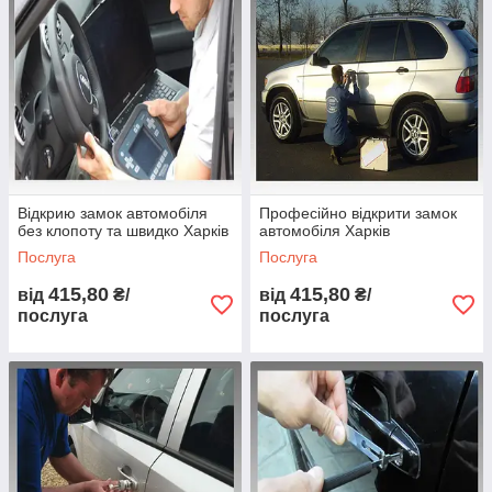
Відкрию замок автомобіля
Професійно відкрити замок
без клопоту та швидко Харків
автомобіля Харків
Послуга
Послуга
415,80
415,80
від
₴/
від
₴/
послуга
послуга