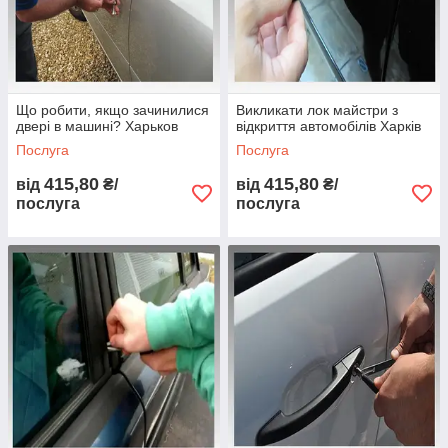
Що робити, якщо зачинилися
Викликати лок майстри з
двері в машині? Харьков
відкриття автомобілів Харків
Послуга
Послуга
415,80
415,80
від
₴/
від
₴/
послуга
послуга