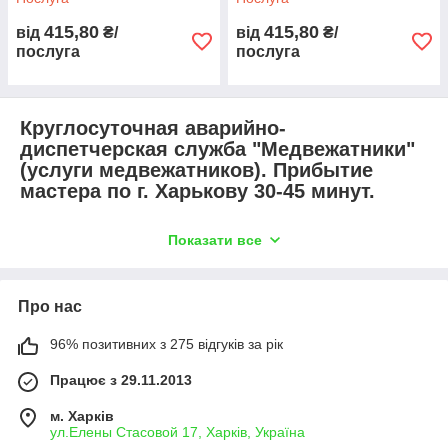
415,80
415,80
від
₴/
від
₴/
послуга
послуга
Круглосуточная аварийно-
диспетчерская служба "Медвежатники"
(услуги медвежатников). Прибытие
мастера по г. Харькову 30-45 минут.
У вас сломался ключ или Вы попали в неприятную ситуацию
Показати все
и Вам необходимо: открыть автомобиль, открыть замок авто
двери, открыть багажник, открыть бардачок, открыть замок
зажигания, завести автомобиль, разблокировать рулевую
колонку, снять с сигнализации, вскрыть квартиру, открыть
Про нас
сейф и т.д., значит Вы обратились по адресу, звоните
круглосуточно !!!
96% позитивних з 275 відгуків за рік
Телефони диспетчерів для
Працює з 29.11.2013
ТЕРМІНОВОГО виклику спеціаліста:
+38
067-1888-784
м. Харків
ул.Елены Стасовой 17, Харків, Україна