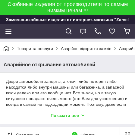
Скобяные изделия от производителя по самым
низким ценам !!!
Замочно-скобяные изделия от интернет-магазина "Zamok 9
Товари та послуги
Аварійне відкриття замків
Аварий
Аварийное открывание автомобилей
Двери автомобиля заперты, а ключ либо потерян либо
находится либо внутри машины или багажника, а запасной
ключ далеко или его вообще нет. Все знали, но в такую
ситуацию попадают очень много (это Вам для успокоения) и
всегда в самый не подходящий момент. Поэтому, даже если
у Вас есть запасной комплект, не помешают знания,
как
Показати все
открыть автомобиль не имея ключа.
Понятно, что это
относится к людям, попавшим в печальную ситуацию, а не
для тех, кто хочет открыть чужой автомобиль. Они это и так
умеют делать и здесь уже Ваша защита - сигнализация. Так
Сортування
0
Фільтри