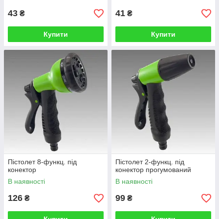
43
41
₴
₴
Купити
Купити
Пістолет 8-функц. під
Пістолет 2-функц. під
конектор
конектор прогумований
В наявності
В наявності
126
99
₴
₴