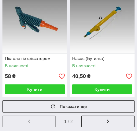
Пістолет із фіксатором
Насос (Бутилка)
В наявності
В наявності
58
40,50
₴
₴
Купити
Купити
Показати ще
1
/ 2